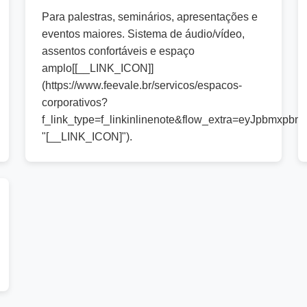
Para palestras, seminários, apresentações e
eventos maiores. Sistema de áudio/vídeo,
assentos confortáveis e espaço
amplo[[__LINK_ICON]]
(https://www.feevale.br/servicos/espacos-
corporativos?
f_link_type=f_linkinlinenote&flow_extra=eyJp
"[__LINK_ICON]").