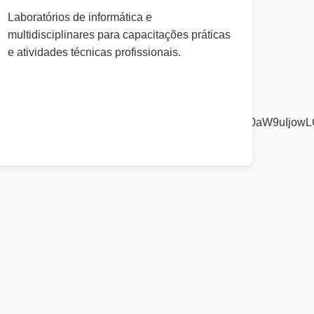
Laboratórios de informática e
multidisciplinares para capacitações práticas
e atividades técnicas profissionais.
bmxpbmVfZGlzcGxheV9wb3NpdGlvbiI6MCwiZG9jX3Bvc2l0aW9